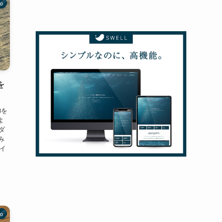
no
を
8を
よ
ダ
み
マイ
co