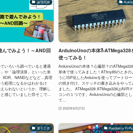
論理回路
Ardui
遊んでみよう！～AND回
ArduinoUnoの本体⁈-ATMega328
使ってみる！
いていろいろ調べていると遭遇
ArduinoUnoの本体？心臓部？のATMega32
路」や「論理演算」といった単
単体で使ってみました！ATtiny85のときの
、XOR、NANDなどなど…真理
うにISP化したArduinoを使ってブートロー
いう処理になるかはわかるけ
の焼き付け、スケッチの書き込みをやって
覚えられないというか、理解し
ました。 ATMega328 ATMega328はAVR
と感じていました😞そこで...
コンの１つです。ArduinoUnoの心臓部とし
て...
2022年6月27日
電子工作
Raspberry Pi Pi