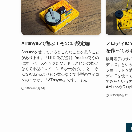
ATtiny85で遊ぶ！その１-設定編
メロディI
を作ってみ
Arduinoを使っているとこんなことを思うこと
があります。「LED点灯だけにArduino使うの
秋月電子のサ
はオーバースペックだな。もっとピンの数少
ディIC」とい
なくて小型のマイコンでも十分だな」と…そ
５曲セットを購
んなArduinoよりピン数少なくて小型のマイコ
ディICを使っ
ンの１つが、「ATtiny85」です。 そん...
てみたという
ArduinoやRas
2022年6月14日
2022年5月26日