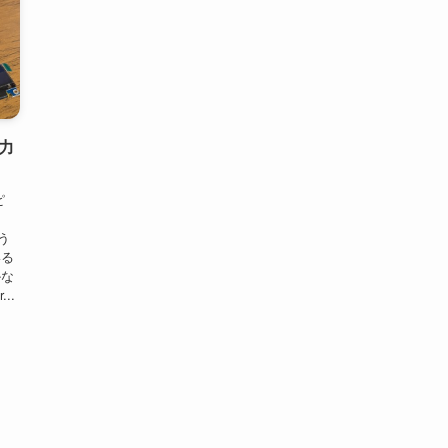
出力
ピ
う
いる
かな
..