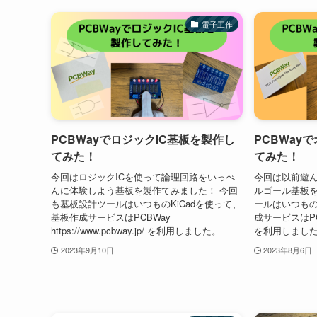
電子工作
PCBWayでロジックIC基板を製作し
PCBWay
てみた！
てみた！
今回はロジックICを使って論理回路をいっぺ
今回は以前遊ん
んに体験しよう基板を製作てみました！ 今回
ルゴール基板を
も基板設計ツールはいつものKiCadを使って、
ールはいつもの
基板作成サービスはPCBWay
成サービスはPCBWa
https://www.pcbway.jp/ を利用しました。
を利用しまし
2023年9月10日
2023年8月6日