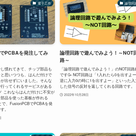
電子工作
論理回
CBでPCBAを発注してみ
論理回路で遊んでみよう！～NOT
路～
少し慣れてきて、チップ部品も
「論理回路で遊んでみよう！」のNOT回路
なと思いつつも、はんだ付けで
です🥳 NOT回路は「1入れたら0を出すよ
手が出せずにいました。そんな
逆に入力0の時に1を出すよー」といった入
で行ってくれるサービスがある
した信号の反対を返してくれる回路です。
)ノ これならはんだ付けに不安が
2022年10月28日
な部品を使った基板が作れる
で、FusionPCBでPCBAを発
です。
日