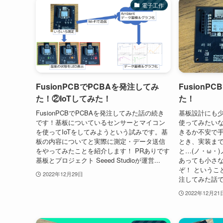
電子工作
FusionPCBでPCBAを発注してみ
FusionP
た！②IoTしてみた！
た！
FusionPCBでPCBAを発注してみた話の続き
基板設計にも
です！基板についているセンサーとマイコン
使ってみたい
を使ってIoTをしてみようという試みです。基
きるか不安で
板の内容についてと実際に測定・データ送信
とき、実装ま
をやってみたことを紹介します！ PRありです
と…(ノ・ω・
基板とプロジェクト Seeed Studioが運営...
あっても小さ
ぞ！ ということ
2022年12月29日
注してみた話
2022年12月21