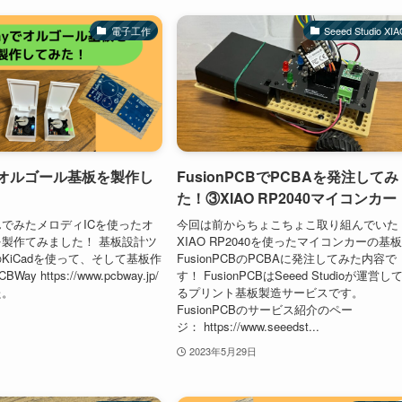
電子工作
Seeed Studio XI
でオルゴール基板を製作し
FusionPCBでPCBAを発注してみ
た！③XIAO RP2040マイコンカー
でみたメロディICを使ったオ
今回は前からちょこちょこ取り組んでいた
製作てみました！ 基板設計ツ
XIAO RP2040を使ったマイコンカーの基
KiCadを使って、そして基板作
FusionPCBのPCBAに発注してみた内容で
y https://www.pcbway.jp/
す！ FusionPCBはSeeed Studioが運営し
た。
るプリント基板製造サービスです。
FusionPCBのサービス紹介のペー
ジ： https://www.seeedst...
2023年5月29日