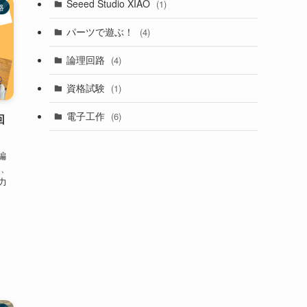
Seeed Studio XIAO
(1)
路
パーツで遊ぶ！
(4)
論理回路
(4)
資格試験
(1)
電子工作
(6)
回
編
ー、
力