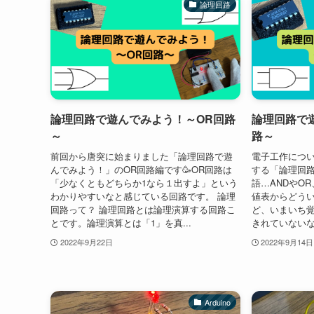
論理回路
論理回路で遊んでみよう！～OR回路
論理回路で
～
路～
前回から唐突に始まりました「論理回路で遊
電子工作につ
んでみよう！」のOR回路編です🥳OR回路は
する「論理回
「少なくともどちらか1なら１出すよ」という
語…ANDやOR
わかりやすいなと感じている回路です。 論理
値表からどう
回路って？ 論理回路とは論理演算する回路こ
ど、いまいち
とです。論理演算とは「1」を真...
きれていないな
2022年9月22日
2022年9月14日
Arduino