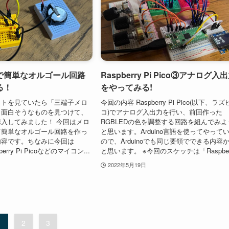
Cで簡単なオルゴール回路
Raspberry Pi Pico③アナログ入
る！
をやってみる!
イトを見ていたら「三端子メロ
今回の内容 Raspberry Pi Pico(以下、ラズ
う面白そうなものを見つけて、
コ)でアナログ入出力を行い、前回作った
入してみました！ 今回はメロ
RGBLEDの色を調整する回路を組んでみよ
て簡単なオルゴール回路を作っ
と思います。Arduino言語を使ってやって
内容です。ちなみに今回は
ので、Arduinoでも同じ要領でできる内容
pberry Pi Picoなどのマイコン...
と思います。 ※今回のスケッチは「Raspber.
2022年5月19日
1
2
3