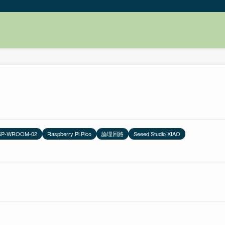
SP-WROOM-02
Raspberry Pi Pico
論理回路
Seeed Studio XIAO