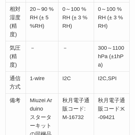
相対
20～90 %
0～100 %
0～100 %
湿度
RH (± 5
RH (± 3 %
RH (± 3 %
(精
%RH)
RH)
RH)
度)
気圧
－
－
300～1100
(精
hPa (±1hP
度)
a)
通信
1-wire
I2C
I2C,SPI
方式
備考
Miuzei Ar
秋月電子通
秋月電子通
duino
販コード:
販コード:K
スタータ
M-16732
-09421
ーキット
の同梱品