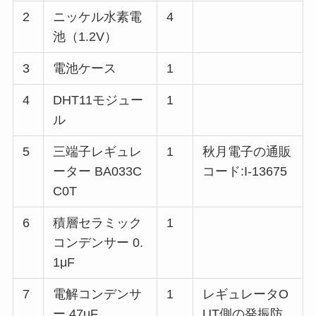
2
ニッケル水素電
4
池（1.2V）
3
電池ケース
1
4
DHT11モジュー
1
ル
5
三端子レギュレ
1
秋月電子の通販
ーター BA033C
コード:I-13675
C0T
6
積層セラミック
1
コンデンサー 0.
1μF
7
電解コンデンサ
1
レギュレータO
ー 47μF
UT側の発振防