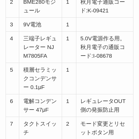
2
BME280モジ
1
秋月電子通販コー
ュール
ド:K-09421
3
9V電池
1
4
三端子レギュ
1
5.0V電源作る用。
レーター NJ
秋月電子の通販コ
M7805FA
ード:I-08678
5
積層セラミッ
1
クコンデンサ
ー 0.1μF
6
電解コンデン
1
レギュレータOUT
サー 47μF
側の発振防止用
7
タクトスイッ
2
モード変更とリセ
チ
ットボタン用