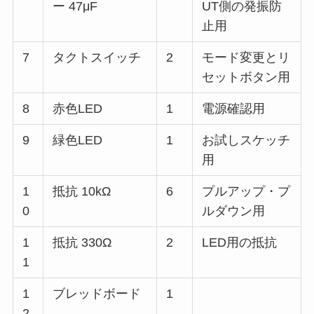
ー 47μF
UT側の発振防
止用
7
タクトスイッチ
2
モード変更とリ
セットボタン用
8
赤色LED
1
電源確認用
9
緑色LED
1
お試しスケッチ
用
1
抵抗 10kΩ
6
プルアップ・プ
0
ルダウン用
1
抵抗 330Ω
2
LED用の抵抗
1
1
ブレッドボード
1
2