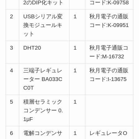
2のDIP化キット
コード:K-09758
2
USBシリアル変
1
秋月電子の通販
換モジュールキ
コード:K-09951
ット
3
DHT20
1
秋月電子通販コ
ード:M-16732
4
三端子レギュレ
1
秋月電子の通販
ーター BA033C
コード:I-13675
C0T
5
積層セラミック
1
コンデンサー 0.
1μF
6
電解コンデンサ
1
レギュレータO