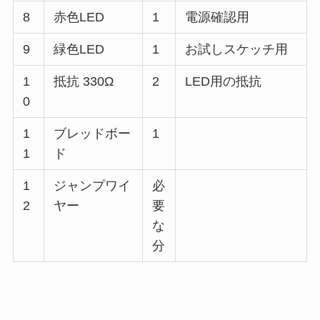
8
赤色LED
1
電源確認用
9
緑色LED
1
お試しスケッチ用
1
抵抗 330Ω
2
LED用の抵抗
0
1
ブレッドボー
1
1
ド
1
ジャンプワイ
必
2
ヤー
要
な
分