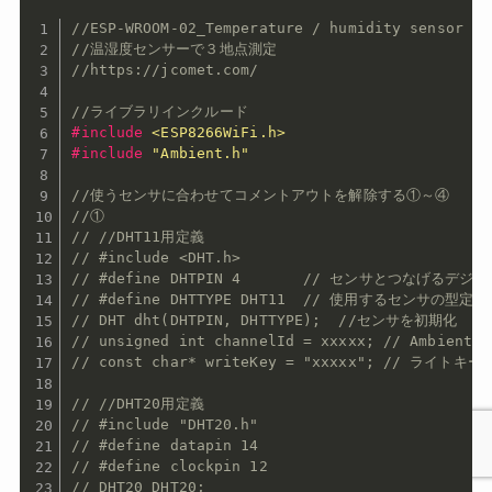
//ESP-WROOM-02_Temperature / humidity sensor
//温湿度センサーで３地点測定
//https://jcomet.com/
//ライブラリインクルード
#
include
<ESP8266WiFi.h>
#
include
"Ambient.h"
//使うセンサに合わせてコメントアウトを解除する①～④
//①
// //DHT11用定義
// #include <DHT.h> 
// #define DHTPIN 4       // センサとつなげるデ
// #define DHTTYPE DHT11  // 使用するセンサの型定義
// DHT dht(DHTPIN, DHTTYPE);  //センサを初期化
// unsigned int channelId = xxxxx; // Ambien
// const char* writeKey = "xxxxx"; // ライトキー
// //DHT20用定義
// #include "DHT20.h"
// #define datapin 14 
// #define clockpin 12
// DHT20 DHT20;